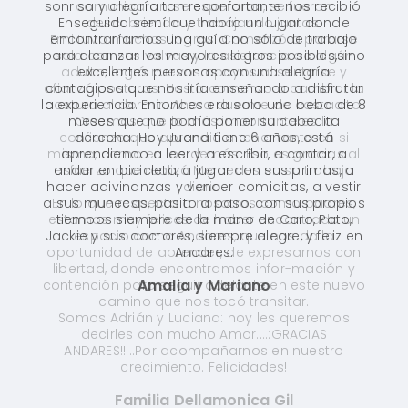
sonrisa y alegría tan reconfortante nos recibió.
Enseguida sentí que había un lugar donde
encontraríamos una guía no sólo de trabajo
para alcanzar los mayores logros posibles,sino
excelentes personas con una alegría
contagiosa que nos iría enseñando a disfrutar
la experiencia. Entonces era solo una beba de 8
meses que no podía poner su cabecita
derecha. Hoy Juana tiene 6 años, está
aprendiendo a leer y a escribir, a contar, a
andar en bicicleta, a jugar con sus primas, a
hacer adivinanzas y vender comiditas, a vestir
a sus muñecas, pasito a paso, con sus propios
tiempos siempre de la mano de Caro, Pato,
Jackie y sus doctores, siempre alegre, y feliz en
Andares.
Amalia y Mariano